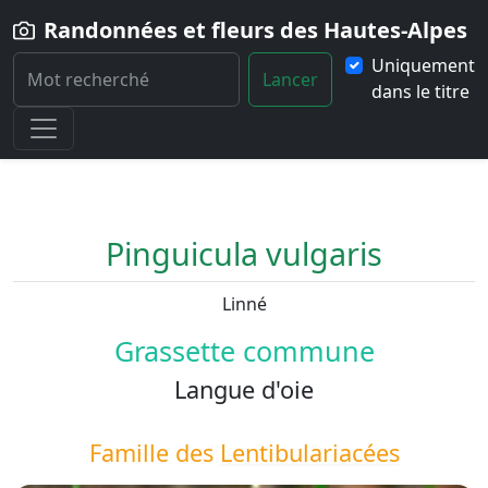
Randonnées et fleurs des Hautes-Alpes
Uniquement
Lancer
dans le titre
Home
Fleur
Pinguicula-vulgaris
Pinguicula vulgaris
Linné
Grassette commune
Langue d'oie
Famille des
Lentibulariacées