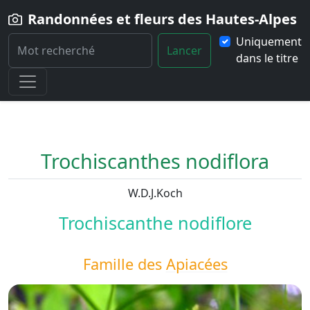
Randonnées et fleurs des Hautes-Alpes
Uniquement
Lancer
dans le titre
Home
Fleur
Trochiscanthes-nodiflora
Trochiscanthes nodiflora
W.D.J.Koch
Trochiscanthe nodiflore
Famille des
Apiacées