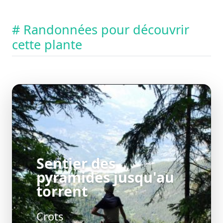
# Randonnées pour découvrir
cette plante
Sentier des
pyramides jusqu'au
torrent
Crots