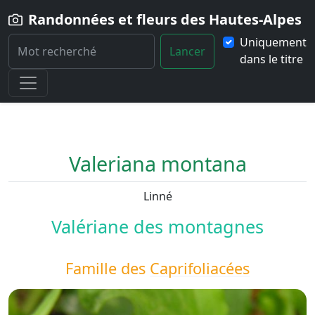
Randonnées et fleurs des Hautes-Alpes
Uniquement
Lancer
dans le titre
Home
Fleur
Valeriana-montana
Valeriana montana
Linné
Valériane des montagnes
Famille des
Caprifoliacées