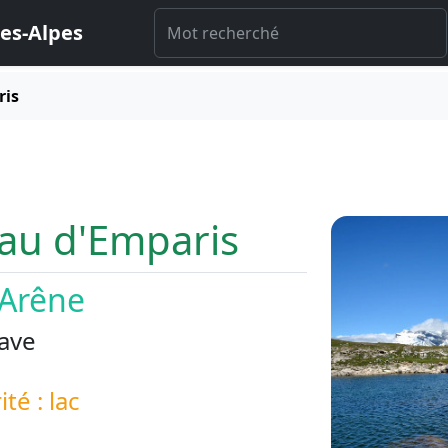
es-Alpes
ris
eau d'Emparis
d'Arêne
ave
ité : lac