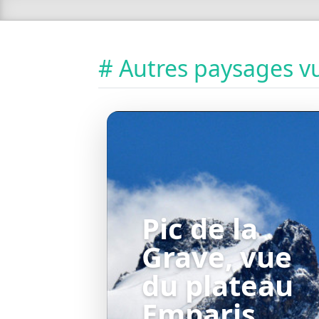
# Autres paysages vu
Pic de la
Grave, vue
du plateau
Emparis