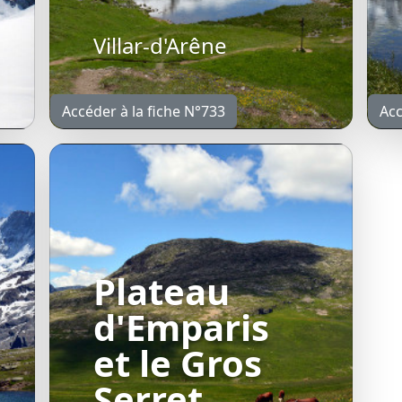
Villar-d'Arêne
Accéder à la fiche N°733
Acc
Plateau
d'Emparis
et le Gros
Serret