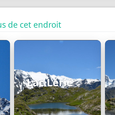
s de cet endroit
Lac Lérié