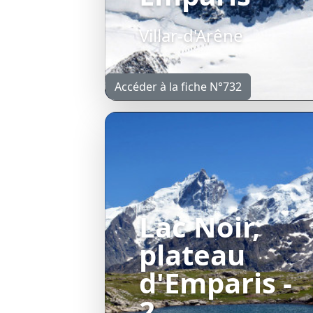
Villar-d'Arêne
Accéder à la fiche N°732
Lac Noir,
plateau
d'Emparis -
2