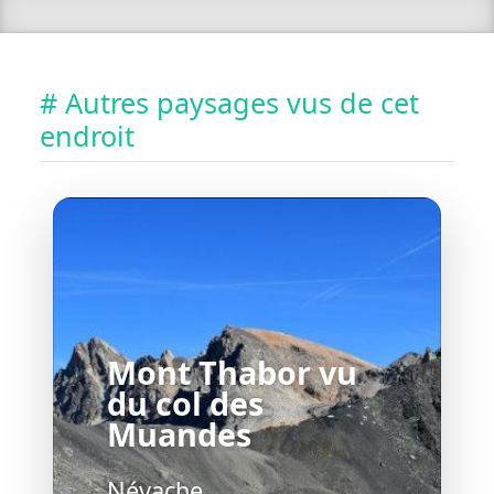
# Autres paysages vus de cet
endroit
Mont Thabor vu
du col des
Muandes
Névache