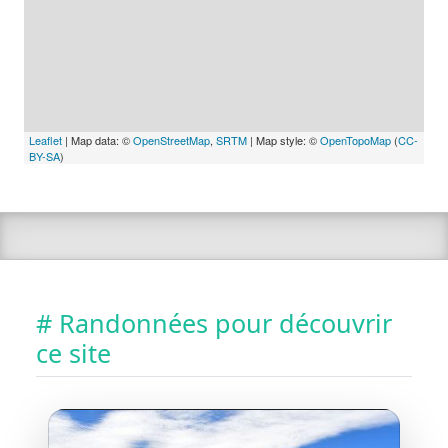
Leaflet
| Map data: ©
OpenStreetMap
,
SRTM
| Map style: ©
OpenTopoMap
(
CC-
BY-SA
)
# Randonnées pour découvrir
ce site