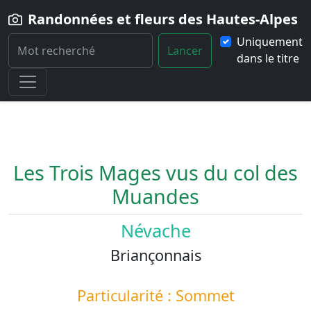
Randonnées et fleurs des Hautes-Alpes
Uniquement
Lancer
dans le titre
Home
Paysage
Les-Trois-Mages-vus-du-col-des-Muandes
Les Trois Mages vus du col des
Muandes
Névache
Briançonnais
Particularité : Sommet