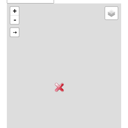
+
-
⇢