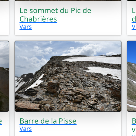
Le sommet du Pic de
L
Chabrières
d
Vars
V
e
Barre de la Pisse
B
v
Vars