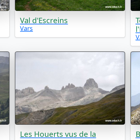
Val d'Escreins
T
l
Vars
V
Les Houerts vus de la
B