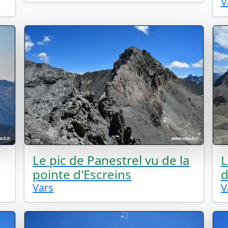
V
Le pic de Panestrel vu de la
L
pointe d'Escreins
d
Vars
V