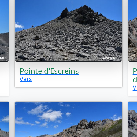
Pointe d'Escreins
P
d
Vars
V