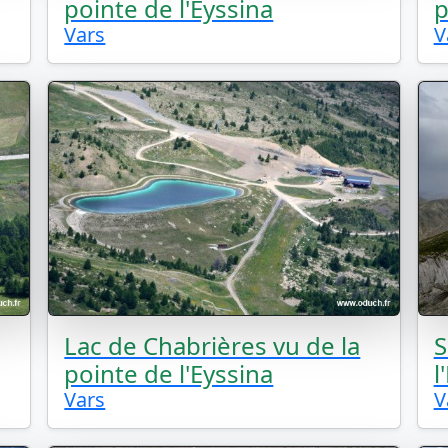
pointe de l'Eyssina
p
Vars
V
Lac de Chabrières vu de la
S
pointe de l'Eyssina
l
Vars
V