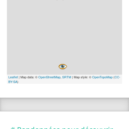
Leaflet
| Map data: ©
OpenStreetMap
,
SRTM
| Map style: ©
OpenTopoMap
(
CC-
BY-SA
)