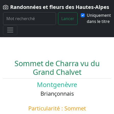
Randonnées et fleurs des Hautes-Alpes
Uniquement
Lancer
dans le titre
Home
Paysage
Sommet-de-Charra-vu-du-Grand-Chalvet
Sommet de Charra vu du
Grand Chalvet
Montgenèvre
Briançonnais
Particularité : Sommet