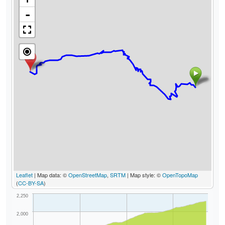
-
Leaflet
| Map data: ©
OpenStreetMap
,
SRTM
| Map style: ©
OpenTopoMap
(
CC-BY-SA
)
2,250
2,000