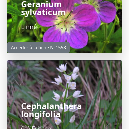
Geranium
sylvaticum
Linné
Accéder à la fiche N°1558
Cephalanthera
longifolia
(L.) Fritsch