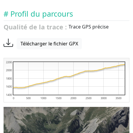
# Profil du parcours
Qualité de la trace :
Trace GPS précise
Télécharger le fichier GPX
2200
2000
1800
1600
1400
0
500
1000
1500
2000
2500
3000
3500