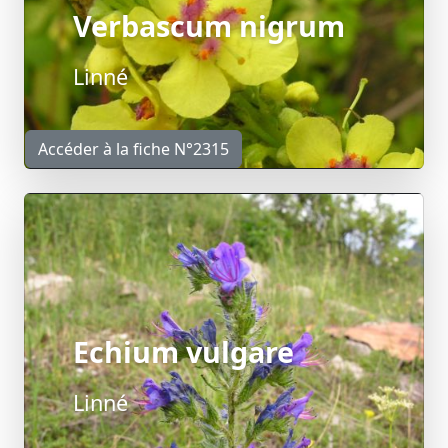
Verbascum nigrum
Linné
Accéder à la fiche N°2315
Echium vulgare
Linné