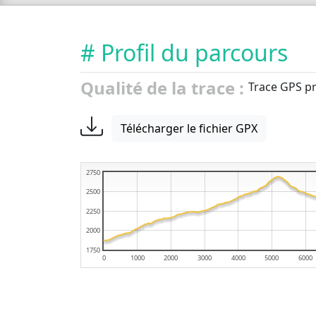
# Profil du parcours
Qualité de la trace :
Trace GPS pr
Télécharger le fichier GPX
2750
2500
2250
2000
1750
0
1000
2000
3000
4000
5000
6000