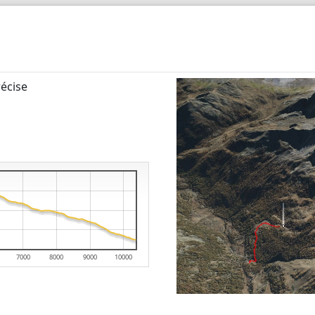
écise
7000
8000
9000
10000