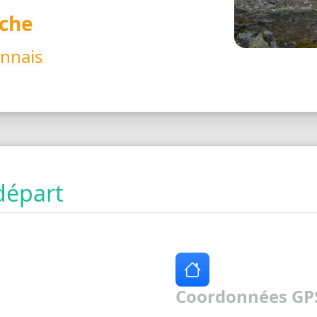
che
nnais
départ
Coordonnées GPS