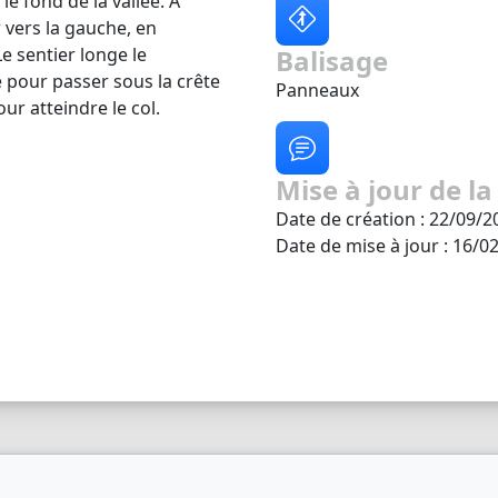
e fond de la vallée. A
r vers la gauche, en
e sentier longe le
Balisage
e pour passer sous la crête
Panneaux
ur atteindre le col.
Mise à jour de la
Date de création : 22/09/2
Date de mise à jour : 16/0