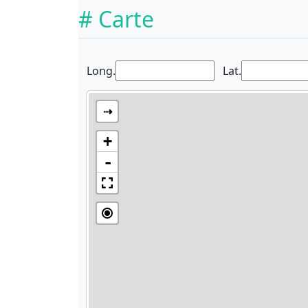
# Carte
Long.
Lat.
⇢
+
-