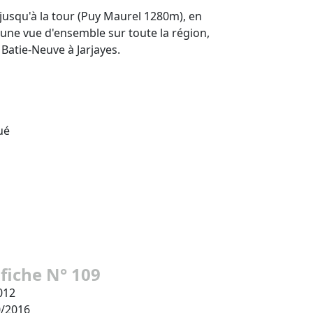
jusqu'à la tour (Puy Maurel 1280m), en
z une vue d'ensemble sur toute la région,
Batie-Neuve à Jarjayes.
ué
 fiche N° 109
012
0/2016