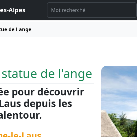
es-Alpes
tue-de-l-ange
 statue de l'ange
ée pour découvrir
aus depuis les
lentour.
ne-le-Laus