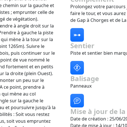
le chemin sur la gauche et
Prolongez votre parcours 
istes ; emprunter celle de
faire le tour, et vous aure
gé de végétation).
de Gap à Chorges et de La 
endre à angle droit sur la
 Prendre à gauche la piste
 qui mène à la tour sur la
Sentier
oint 1265m). Suivre le
bois, puis continuer sur le
Piste et sentier bien marq
n point de vue nommé le
end fortement et en petits
r la droite (plein Ouest).
Balisage
emonter un peu sur le
Panneaux
A ce point, prendre à
n qui mène au col
gle sur la gauche le
u et poursuivre jusqu'à la
Mise à jour de la
lités : Soit vous restez
Date de création : 25/06/2
us, soit vous empruntez
Date de mise à jour : 14/1