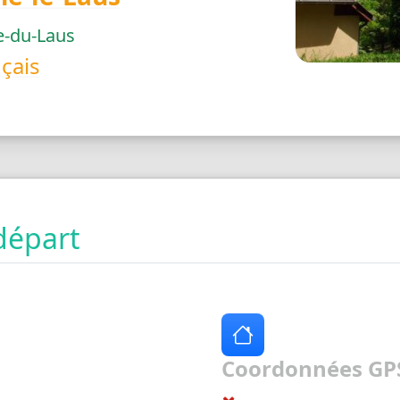
-du-Laus
çais
départ
Coordonnées GPS