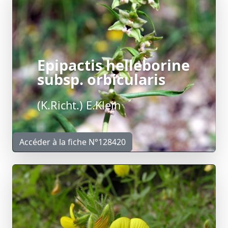
Epipactis helleborine
subsp. orbicularis
(K.Richt.) E.Klein
Accéder à la fiche N°128420