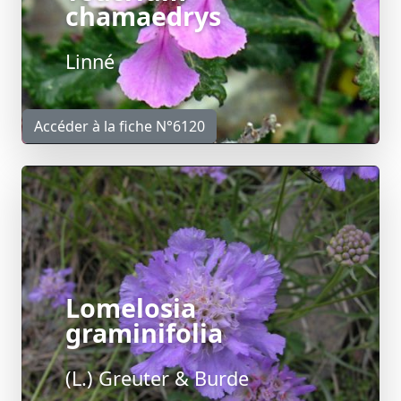
chamaedrys
Linné
Accéder à la fiche N°6120
Lomelosia
graminifolia
(L.) Greuter & Burde