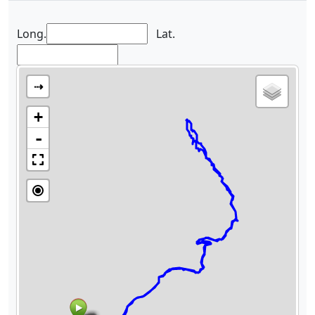
Long.
Lat.
⇢
+
-