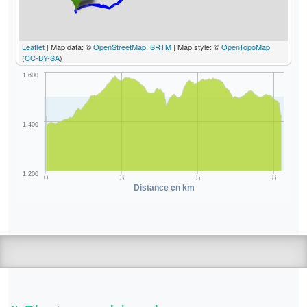
Leaflet
| Map data: ©
OpenStreetMap
,
SRTM
| Map style: ©
OpenTopoMap
(
CC-BY-SA
)
1,600
1,400
1,200
0
3
5
8
Distance en km