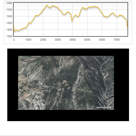
1600
1550
1500
1450
1400
1350
0
1000
2000
3000
4000
5000
6000
7000