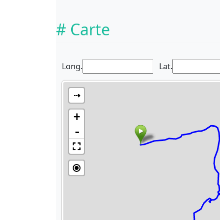
# Carte
Long.
Lat.
⇢
+
-