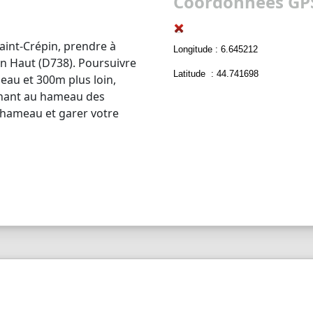
Coordonnées GPS
 Saint-Crépin, prendre à
Longitude : 6.645212
on Haut (D738). Poursuivre
Latitude : 44.741698
meau et 300m plus loin,
enant au hameau des
e hameau et garer votre