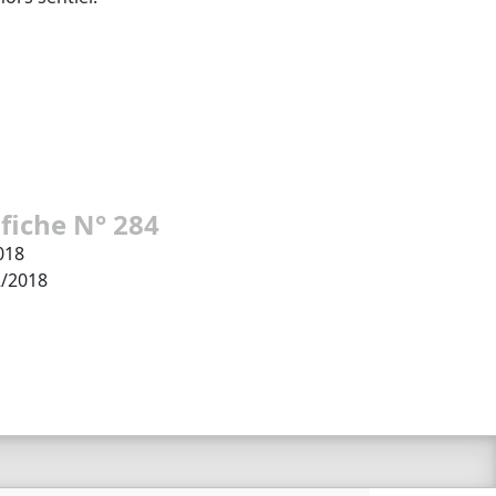
 fiche N° 284
018
2/2018