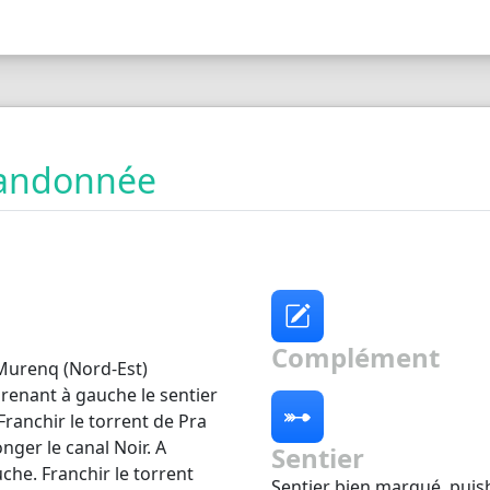
 randonnée
Complément
 Murenq (Nord-Est)
prenant à gauche le sentier
Franchir le torrent de Pra
nger le canal Noir. A
Sentier
auche. Franchir le torrent
Sentier bien marqué, puish