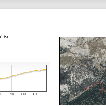
écise
00
3500
4000
4500