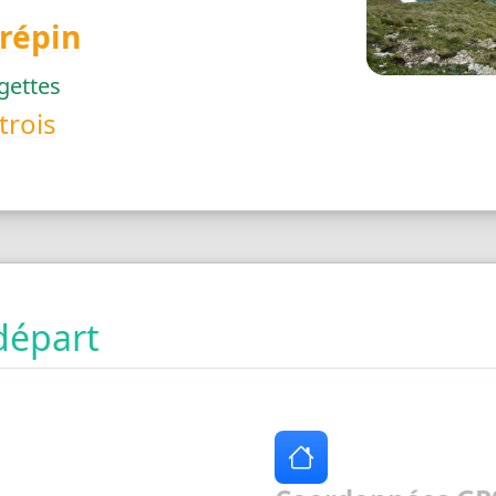
Crépin
gettes
trois
départ