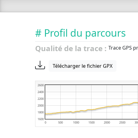
# Profil du parcours
Qualité de la trace :
Trace GPS pr
Télécharger le fichier GPX
2600
2400
2200
2000
1800
1600
0
500
1000
1500
2000
2500
30