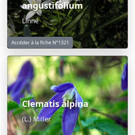
angustifolium
Linné
Accéder à la fiche N°1321
Clematis alpina
(L.) Miller