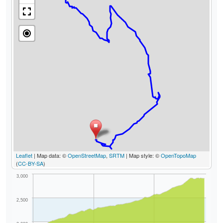
Leaflet
| Map data: ©
OpenStreetMap
,
SRTM
| Map style: ©
OpenTopoMap
(
CC-BY-SA
)
3,000
2,500