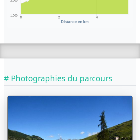
2,000
1,500
0
2
4
Distance en km
# Photographies du parcours