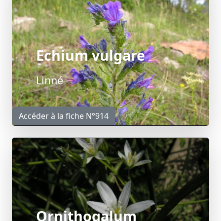
Echium vulgare
Linné
Accéder à la fiche N°914
Ornithogalum