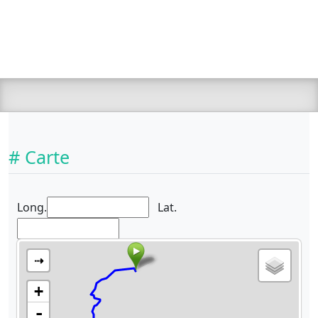
# Carte
Long.
Lat.
⇢
+
-