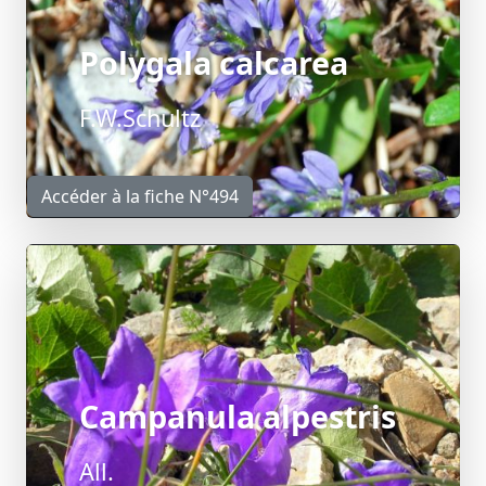
Polygala calcarea
F.W.Schultz
Accéder à la fiche N°494
Campanula alpestris
All.