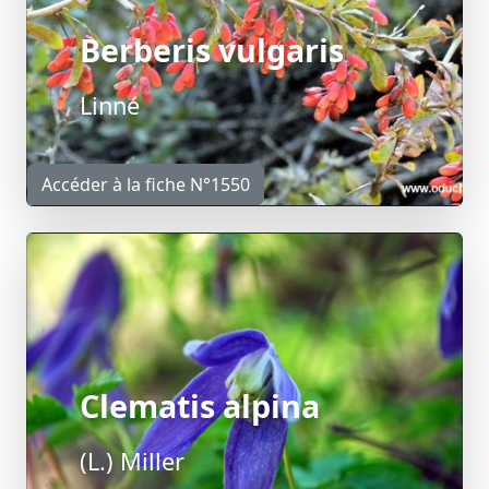
Berberis vulgaris
Linné
Accéder à la fiche N°1550
Clematis alpina
(L.) Miller