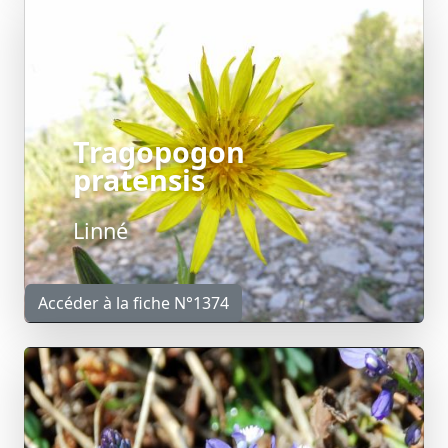
Tragopogon
pratensis
Linné
Accéder à la fiche N°1374