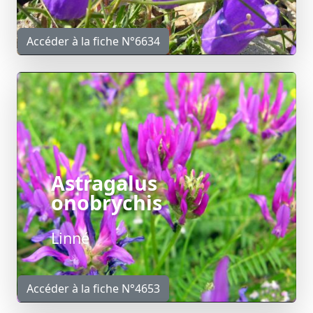
Accéder à la fiche N°6634
Astragalus
onobrychis
Linné
Accéder à la fiche N°4653