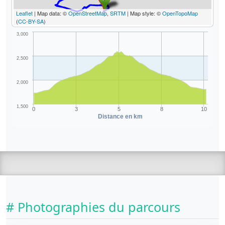
Leaflet
| Map data: ©
OpenStreetMap
,
SRTM
| Map style: ©
OpenTopoMap
(
CC-BY-SA
)
3,000
2,500
2,000
1,500
0
3
5
8
10
Distance en km
# Photographies du parcours