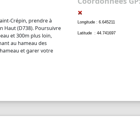
Coordonnées GPS
 Saint-Crépin, prendre à
Longitude : 6.645211
on Haut (D738). Poursuivre
Latitude : 44.741697
meau et 300m plus loin,
enant au hameau des
e hameau et garer votre