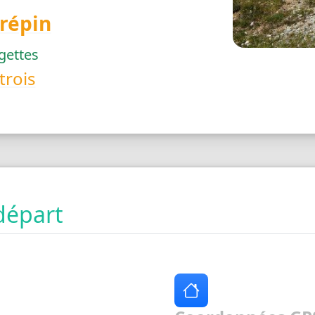
Crépin
gettes
trois
départ