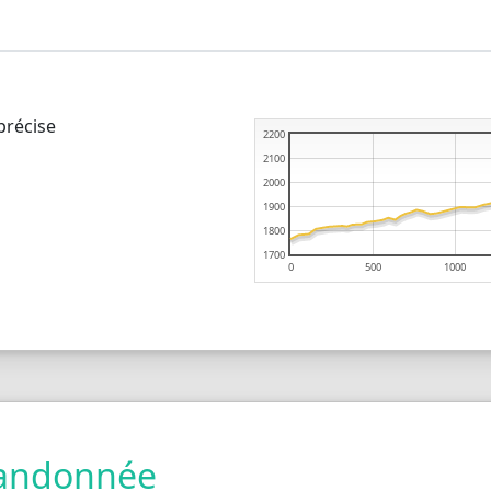
précise
2200
2100
2000
1900
1800
1700
0
500
1000
 randonnée