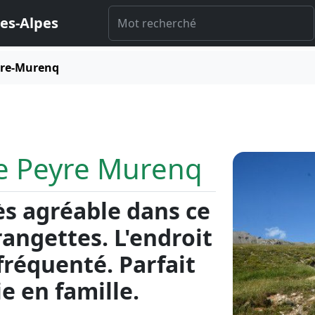
es-Alpes
yre-Murenq
de Peyre Murenq
ès agréable dans ce
rangettes. L'endroit
 fréquenté. Parfait
e en famille.