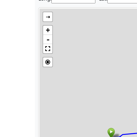
⇢
+
-