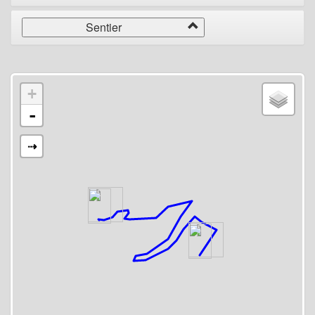
Sentier
+
-
⇢