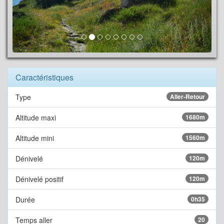
Caractéristiques
Type
Aller-Retour
Altitude maxi
1680m
Altitude mini
1560m
Dénivelé
120m
Dénivelé positif
120m
Durée
0h35
Temps aller
20