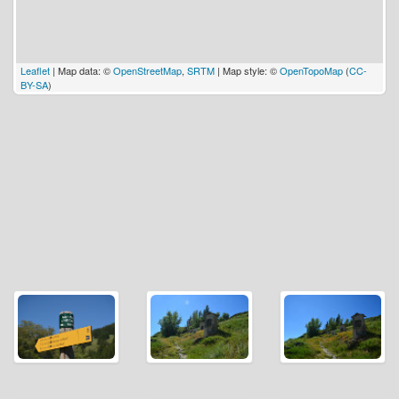
Leaflet
| Map data: ©
OpenStreetMap
,
SRTM
| Map style: ©
OpenTopoMap
(
CC-
BY-SA
)