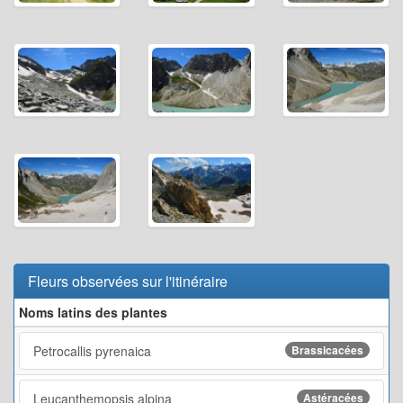
Fleurs observées sur l'itinéraire
Noms latins des plantes
Petrocallis pyrenaica
Brassicacées
Leucanthemopsis alpina
Astéracées