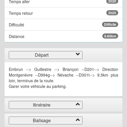
Temps aller
2h30
Temps retour
2h20
Difficulté
Difficile
Distance
6.60km
Départ
Embrun --> Guillestre --> Briançon --D201--> Direction
Montgenèvre --D994g--> Névache --D301t--> 9,5km plus
loin, terminus de la route.
Garer votre véhicule au parking.
Itinéraire
Balisage