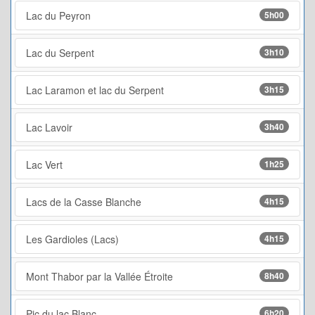
Lac du Peyron
5h00
Lac du Serpent
3h10
Lac Laramon et lac du Serpent
3h15
Lac Lavoir
3h40
Lac Vert
1h25
Lacs de la Casse Blanche
4h15
Les Gardioles (Lacs)
4h15
Mont Thabor par la Vallée Étroite
8h40
Pic du lac Blanc
6h20