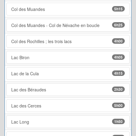
Col des Muandes
5h15
Col des Muandes - Col de Névache en boucle
6h25
Col des Rochilles ; les trois lacs
4h00
Lac Biron
4h05
Lac de la Cula
4h15
Lac des Béraudes
2h30
Lac des Cerces
5h00
Lac Long
1h50