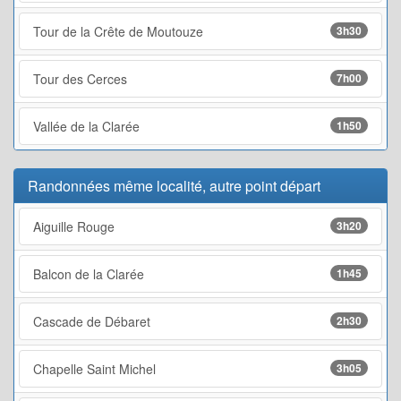
Tour de la Crête de Moutouze
3h30
Tour des Cerces
7h00
Vallée de la Clarée
1h50
Randonnées même localité, autre point départ
Aiguille Rouge
3h20
Balcon de la Clarée
1h45
Cascade de Débaret
2h30
Chapelle Saint Michel
3h05