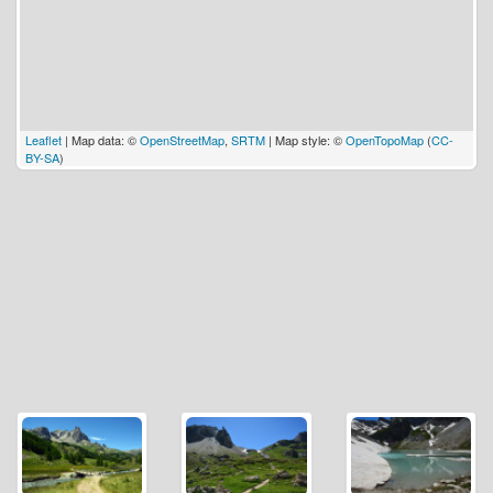
Leaflet
| Map data: ©
OpenStreetMap
,
SRTM
| Map style: ©
OpenTopoMap
(
CC-
BY-SA
)