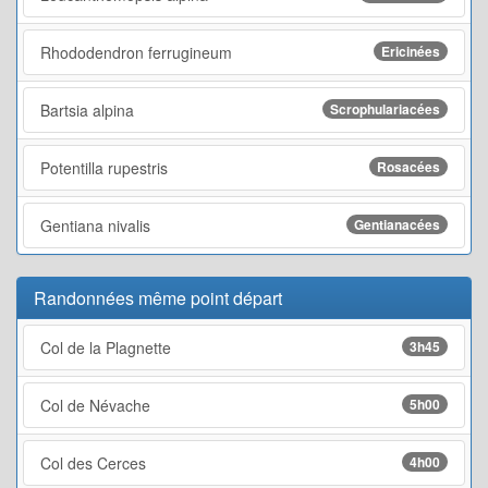
Rhododendron ferrugineum
Ericinées
Bartsia alpina
Scrophulariacées
Potentilla rupestris
Rosacées
Gentiana nivalis
Gentianacées
Randonnées même point départ
Col de la Plagnette
3h45
Col de Névache
5h00
Col des Cerces
4h00