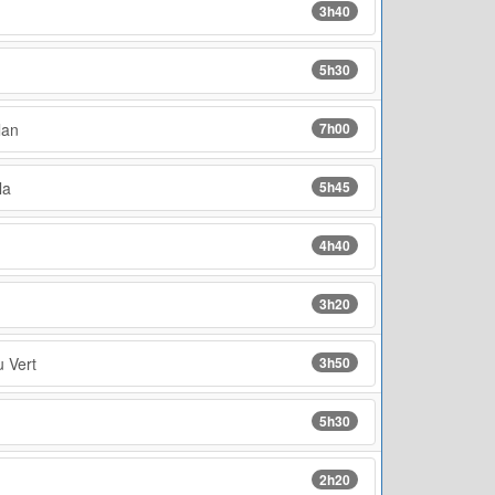
3h40
5h30
lan
7h00
la
5h45
4h40
3h20
 Vert
3h50
5h30
2h20