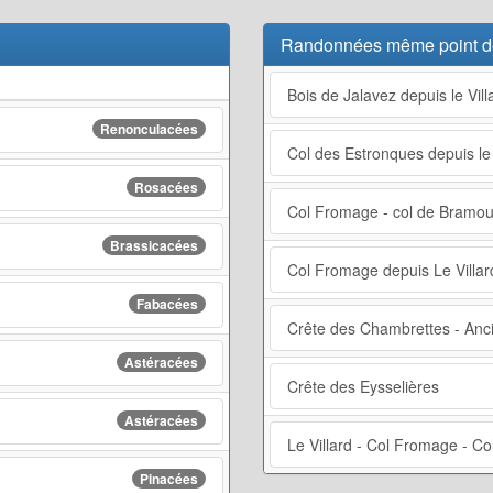
Randonnées même point d
Bois de Jalavez depuis le Vill
Renonculacées
Col des Estronques depuis le 
Rosacées
Col Fromage - col de Bramo
Brassicacées
Col Fromage depuis Le Villar
Fabacées
Crête des Chambrettes - Anc
Astéracées
Crête des Eysselières
Astéracées
Le Villard - Col Fromage - C
Pinacées