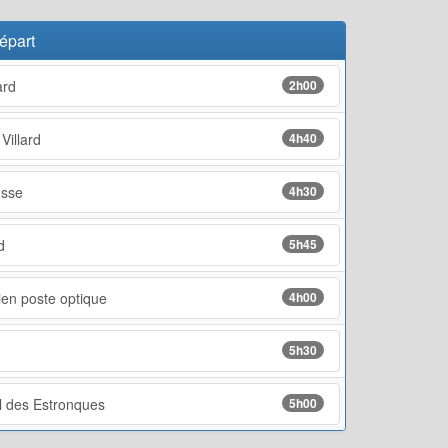
épart
ard
2h00
Villard
4h40
usse
4h30
d
5h45
ien poste optique
4h00
5h30
ol des Estronques
5h00