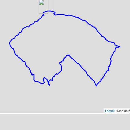
Leaflet
| Map dat