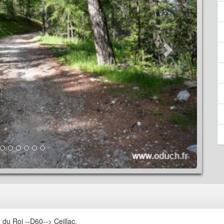
 du Roi --D60--> Ceillac.