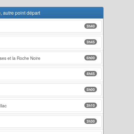
 autre point départ
3h40
3h45
ses et la Roche Noire
6h00
4h45
5h00
llac
3h10
3h30