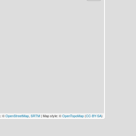
a: ©
OpenStreetMap
,
SRTM
| Map style: ©
OpenTopoMap
(
CC-BY-SA
)