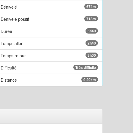
Dénivelé
674m
Dénivelé positif
718m
Durée
5h40
Temps aller
2h40
Temps retour
3h00
Difficulté
Très difficile
Distance
9.20km