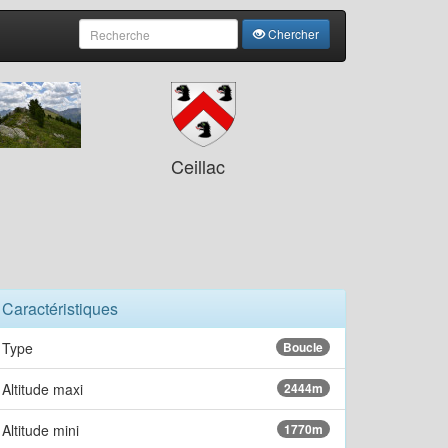
Chercher
Saisie
Ceillac
Caractéristiques
Type
Boucle
Altitude maxi
2444m
Altitude mini
1770m