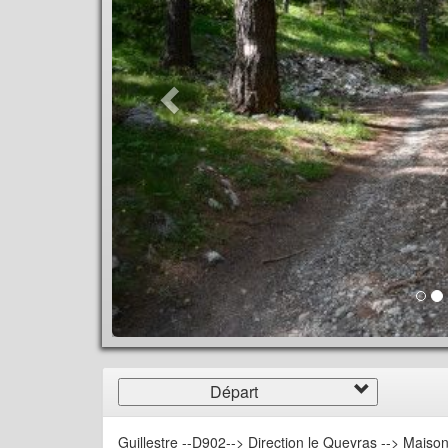
Départ
Guillestre --D902--> Direction le Queyras --> Maison