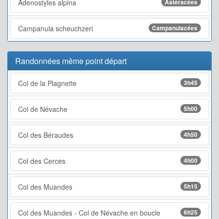
Adenostyles alpina
Astéracées
Campanula scheuchzeri
Campanulacées
Randonnées même point départ
Col de la Plagnette
3h45
Col de Névache
5h00
Col des Béraudes
4h50
Col des Cerces
4h00
Col des Muandes
5h15
Col des Muandes - Col de Névache en boucle
6h25