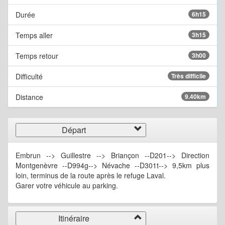
Durée
6h15
Temps aller
3h15
Temps retour
3h00
Difficulté
Très difficile
Distance
9.40km
Départ
Embrun --> Guillestre --> Briançon --D201--> Direction
Montgenèvre --D994g--> Névache --D301t--> 9,5km plus
loin, terminus de la route après le refuge Laval.
Garer votre véhicule au parking.
Itinéraire