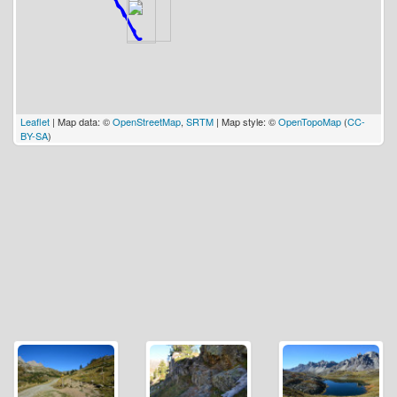
Leaflet
| Map data: ©
OpenStreetMap
,
SRTM
| Map style: ©
OpenTopoMap
(
CC-
BY-SA
)