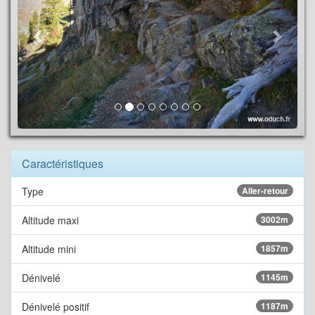
Caractéristiques
Type
Aller-retour
Altitude maxi
3002m
Altitude mini
1857m
Dénivelé
1145m
Dénivelé positif
1187m