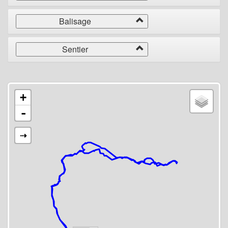
Balisage
Sentier
+
-
⇢