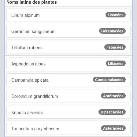
Noms latins des plantes
Linum alpinum
Linacées
Geranium sanguineum
Géraniacées
Trifolium rubens
Fabacées
Asphodelus albus
Liliacées
Campanula spicata
Campanulacées
Doronicum grandiflorum
Astéracées
Knautia arvensis
Dipsacacées
Tanacetum corymbosum
Astéracées