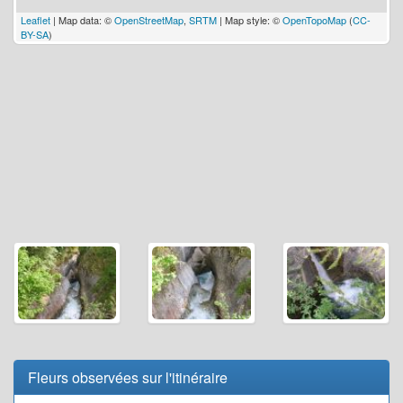
Leaflet
| Map data: ©
OpenStreetMap
,
SRTM
| Map style: ©
OpenTopoMap
(
CC-
BY-SA
)
Fleurs observées sur l'itinéraire