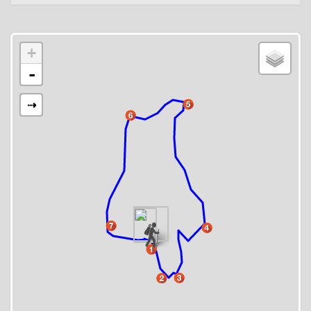
+
-
⇢