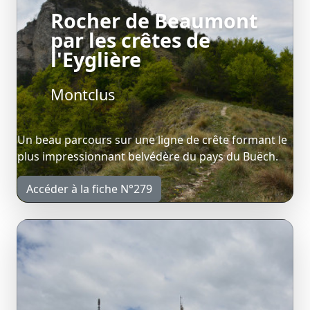
Rocher de Beaumont
par les crêtes de
l'Eyglière
Montclus
Un beau parcours sur une ligne de crête formant le
plus impressionnant belvédère du pays du Buëch.
Accéder à la fiche N°279