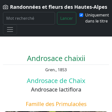
Randonnées et fleurs des Hautes-Alpes
Uniquement
Lancer
dans le titre
Home
Fleur
Androsace-chaixii
Androsace chaixii
Gren., 1853
Androsace de Chaix
Androsace lactiflora
Famille des
Primulacées