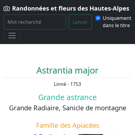
Randonnées et fleurs des Hautes-Alpes
Uniquement
Lancer
dans le titre
Home
Fleur
Astrantia-major
Astrantia major
Linné - 1753
Grande astrance
Grande Radiaire, Sanicle de montagne
Famille des
Apiacées