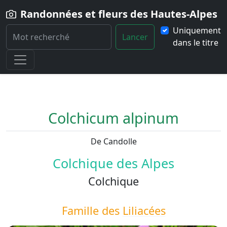
Randonnées et fleurs des Hautes-Alpes
Uniquement
Lancer
dans le titre
Home
Fleur
Colchicum-alpinum
Colchicum alpinum
De Candolle
Colchique des Alpes
Colchique
Famille des
Liliacées