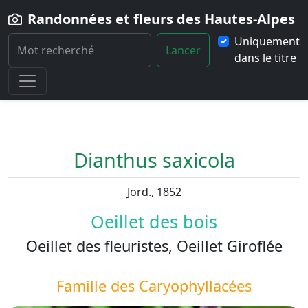
Randonnées et fleurs des Hautes-Alpes
Uniquement
Lancer
dans le titre
Home
Fleur
Dianthus-saxicola
Dianthus saxicola
Jord., 1852
Oeillet des bois
Oeillet des fleuristes, Oeillet Giroflée
Famille des
Caryophyllacées