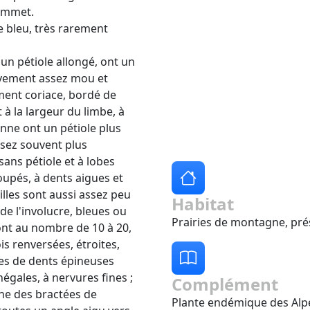
sommet.
e bleu, très rarement
 un pétiole allongé, ont un
ivement assez mou et
ement coriace, bordé de
à la largeur du limbe, à
nne ont un pétiole plus
ssez souvent plus
sans pétiole et à lobes
upés, à dents aigues et
illes sont aussi assez peu
Habitat
de l'involucre, bleues ou
Prairies de montagne, pré
ont au nombre de 10 à 20,
is renversées, étroites,
ées de dents épineuses
négales, à nervures fines ;
Complément
che des bractées de
Plante endémique des Alp