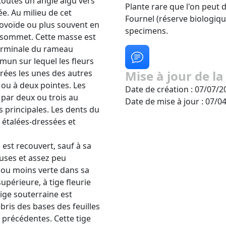
 toutes un angle aigu vers
Plante rare que l'on peut
ée. Au milieu de cet
Fournel (réserve biologique
 ovoïde ou plus souvent en
specimens.
 sommet. Cette masse est
terminale du rameau
mun sur lequel les fleurs
rées les unes des autres
Mise à jour de la
s ou à deux pointes. Les
Date de création : 07/07/2
 par deux ou trois au
Date de mise à jour : 07/0
s principales. Les dents du
 étalées-dressées et
, est recouvert, sauf à sa
btuses et assez peu
 ou moins verte dans sa
upérieure, à tige fleurie
ige souterraine est
bris des bases des feuilles
 précédentes. Cette tige