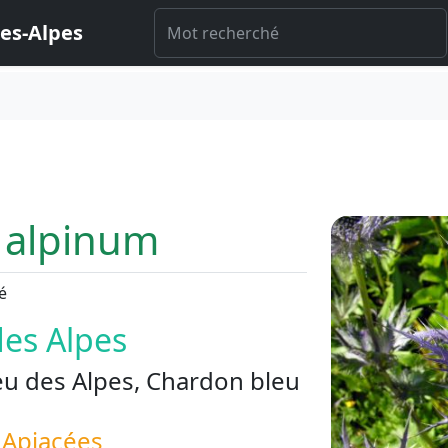
es-Alpes
 alpinum
é
des Alpes
eu des Alpes, Chardon bleu
s
Apiacées