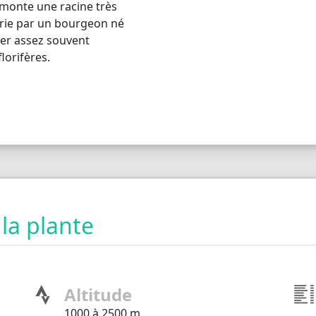
monte une racine très
eurie par un bourgeon né
rmer assez souvent
lorifères.
 la plante
Altitude
1000 à 2500 m