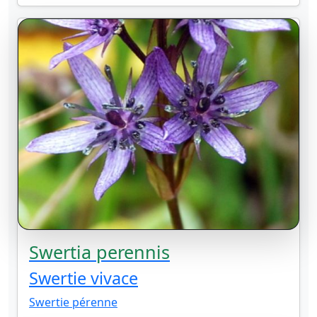
Swertia perennis
Swertie vivace
Swertie pérenne