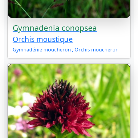
Gymnadenia conopsea
Orchis moustique
Gymnadénie moucheron ; Orchis moucheron