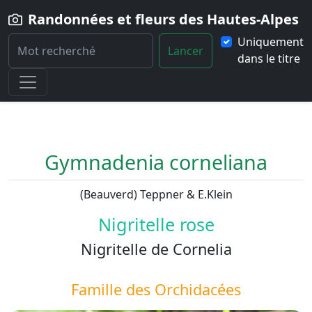
Randonnées et fleurs des Hautes-Alpes
Uniquement
Lancer
dans le titre
Home
Fleur
Gymnadenia-corneliana
Gymnadenia corneliana
(Beauverd) Teppner & E.Klein
Nigritelle rose
Nigritelle de Cornelia
Famille des
Orchidacées