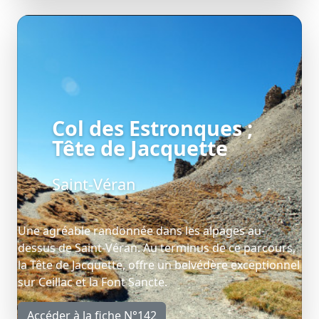
Col des Estronques ;
Tête de Jacquette
Saint-Véran
Une agréable randonnée dans les alpages au-
dessus de Saint-Véran. Au terminus de ce parcours,
la Tête de Jacquette, offre un belvédère exceptionnel
sur Ceillac et la Font Sancte.
Accéder à la fiche N°142