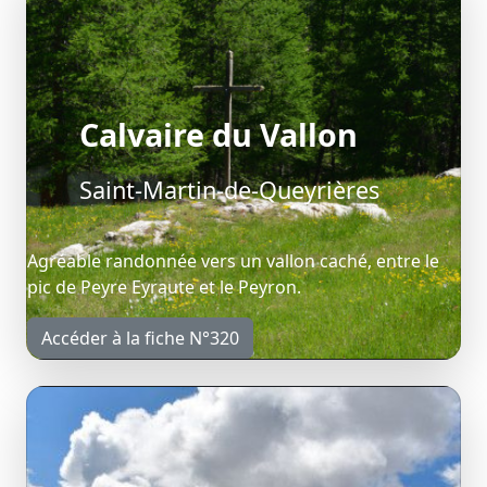
Calvaire du Vallon
Saint-Martin-de-Queyrières
Agréable randonnée vers un vallon caché, entre le
pic de Peyre Eyraute et le Peyron.
Accéder à la fiche N°320