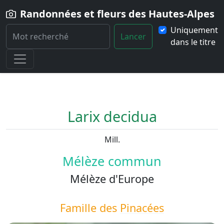
Randonnées et fleurs des Hautes-Alpes
Uniquement
Lancer
dans le titre
Home
Fleur
Larix-decidua
Larix decidua
Mill.
Mélèze commun
Mélèze d'Europe
Famille des
Pinacées