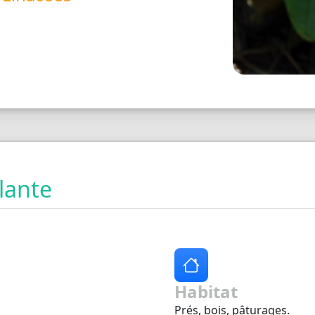
plante
Habitat
Prés, bois, pâturages.