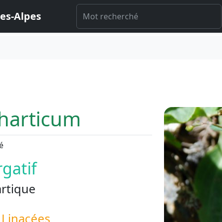
es-Alpes
harticum
é
rgatif
artique
s
Linacées