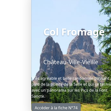
Col Fromage
Château-Ville-Vieille
Très agréable et belle randonnée passant
pied de la pointe de la Selle et qui se term
avec un panorama sur les Pics de la Font
Sancte.
Accéder à la fiche N°74