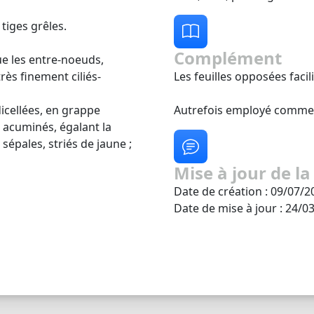
 tiges grêles.
Complément
ue les entre-noeuds,
rès finement ciliés-
Les feuilles opposées facil
icellées, en grappe
Autrefois employé comme l
 acuminés, égalant la
 sépales, striés de jaune ;
Mise à jour de la
Date de création : 09/07/2
Date de mise à jour : 24/0