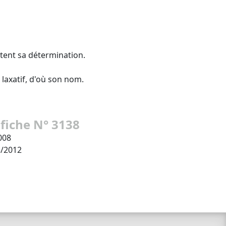
itent sa détermination.
axatif, d'où son nom.
 fiche N° 3138
008
3/2012