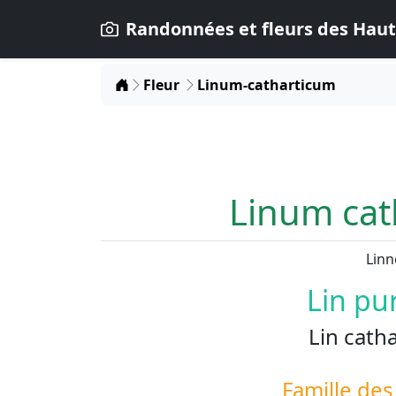
Randonnées et fleurs des Haut
Home
Fleur
Linum-catharticum
Linum cat
Linn
Lin pu
Lin cath
Famille de