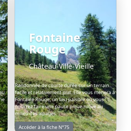
Fontaine
Rouge
Château-Ville-Vieille
Randonnée de courte durée sur un terrain
 au
facile et relativement plat. Elle vous mènera à
ine
Fontaine Rouge, un lieu paisible où vous
pourrez faire une pause pique-nique au
milieu des alpages.
Accéder à la fiche N°75