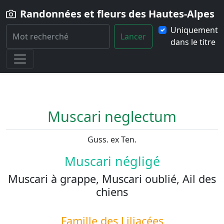
Randonnées et fleurs des Hautes-Alpes
Uniquement
Lancer
dans le titre
Home
Fleur
Muscari-neglectum
Muscari neglectum
Guss. ex Ten.
Muscari négligé
Muscari à grappe, Muscari oublié, Ail des
chiens
Famille des
Liliacées