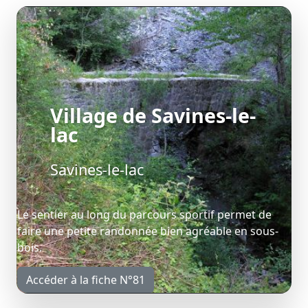
Village de Savines-le-
lac
Savines-le-lac
Le sentier au long du parcours sportif permet de
faire une petite randonnée bien agréable en sous-
bois.
Accéder à la fiche N°81