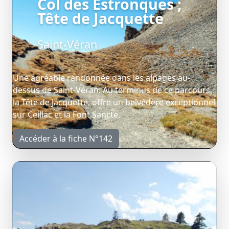
Col des Estronques ;
Tête de Jacquette
Saint-Véran
Une agréable randonnée dans les alpages au-
dessus de Saint-Véran. Au terminus de ce parcours,
la Tête de Jacquette, offre un belvédère exceptionnel
sur Ceillac et la Font Sancte.
Accéder à la fiche N°142