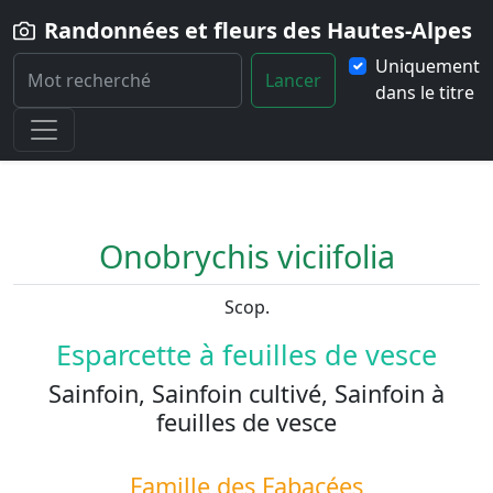
Randonnées et fleurs des Hautes-Alpes
Uniquement
Lancer
dans le titre
Home
Fleur
Onobrychis-viciifolia
Onobrychis viciifolia
Scop.
Esparcette à feuilles de vesce
Sainfoin, Sainfoin cultivé, Sainfoin à
feuilles de vesce
Famille des
Fabacées