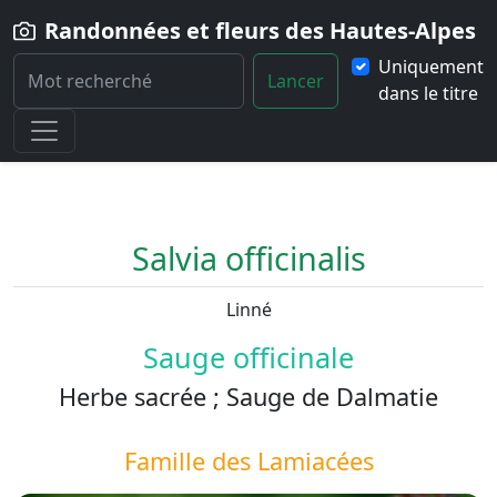
Randonnées et fleurs des Hautes-Alpes
Uniquement
Lancer
dans le titre
Home
Fleur
Salvia-officinalis
Salvia officinalis
Linné
Sauge officinale
Herbe sacrée ; Sauge de Dalmatie
Famille des
Lamiacées