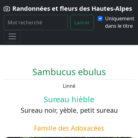
Randonnées et fleurs des Hautes-Alpes
Uniquement
Lancer
dans le titre
Home
Fleur
Sambucus-ebulus
Sambucus ebulus
Linné
Sureau hièble
Sureau noir, yèble, petit sureau
Famille des
Adoxacées