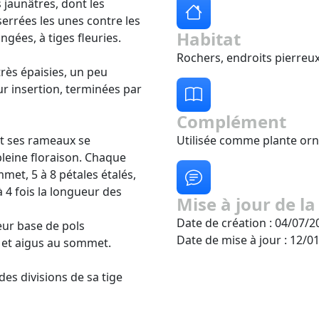
s jaunâtres, dont les
serrées les unes contre les
Habitat
ngées, à tiges fleuries.
Rochers, endroits pierreux
très épaisies, un peu
r insertion, terminées par
Complément
 et ses rameaux se
Utilisée comme plante orn
leine floraison. Chaque
met, 5 à 8 pétales étalés,
 4 fois la longueur des
Mise à jour de la
Date de création : 04/07/2
eur base de pols
Date de mise à jour : 12/0
és et aigus au sommet.
des divisions de sa tige