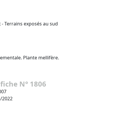
 - Terrains exposés au sud
ementale. Plante mellifère.
 fiche N° 1806
007
1/2022