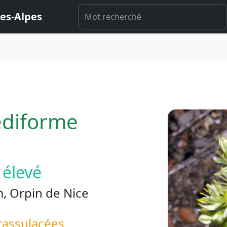
es-Alpes
diforme
élevé
, Orpin de Nice
rassulacées