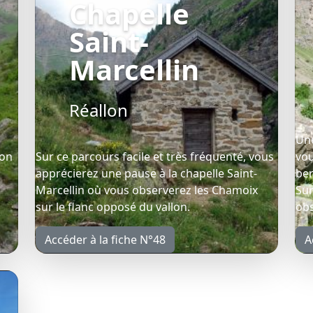
Chapelle
Saint-
Marcellin
Réallon
Une
'on
Sur ce parcours facile et très fréquenté, vous
vou
apprécierez une pause à la chapelle Saint-
ber
Marcellin où vous observerez les Chamoix
Sur
sur le flanc opposé du vallon.
obs
Accéder à la fiche N°48
A