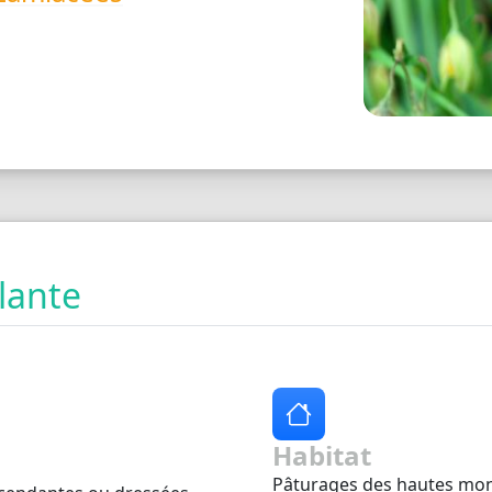
plante
Habitat
Pâturages des hautes mo