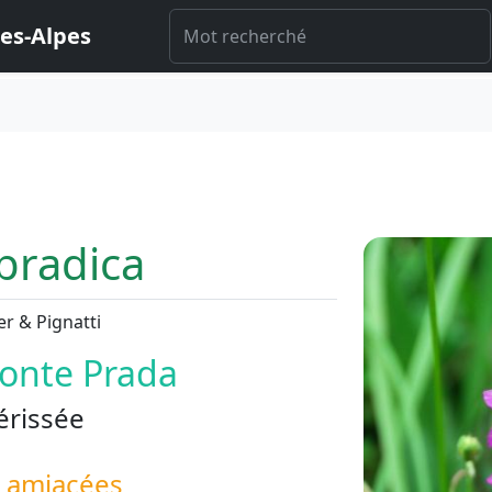
es-Alpes
pradica
er & Pignatti
Monte Prada
érissée
Lamiacées