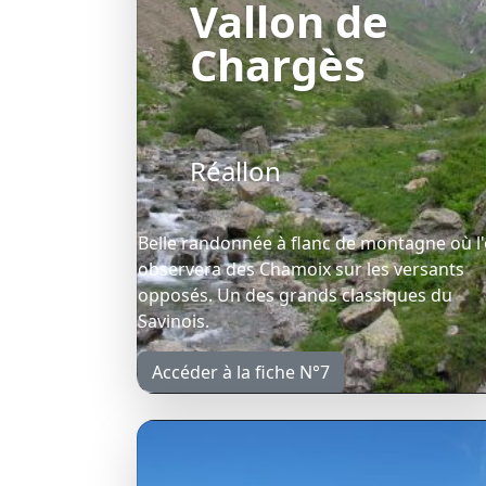
Vallon de
Chargès
Réallon
Belle randonnée à flanc de montagne où l
observera des Chamoix sur les versants
opposés. Un des grands classiques du
Savinois.
Accéder à la fiche N°7