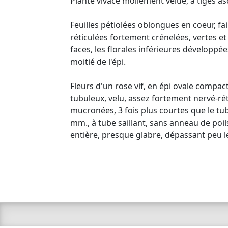
Plante vivace mollement velue, à tiges a
Feuilles pétiolées oblongues en coeur, f
réticulées fortement crénelées, vertes et
faces, les florales inférieures développé
moitié de l'épi.
Fleurs d'un rose vif, en épi ovale compac
tubuleux, velu, assez fortement nervé-rét
mucronées, 3 fois plus courtes que le tub
mm., à tube saillant, sans anneau de poil
entière, presque glabre, dépassant peu l