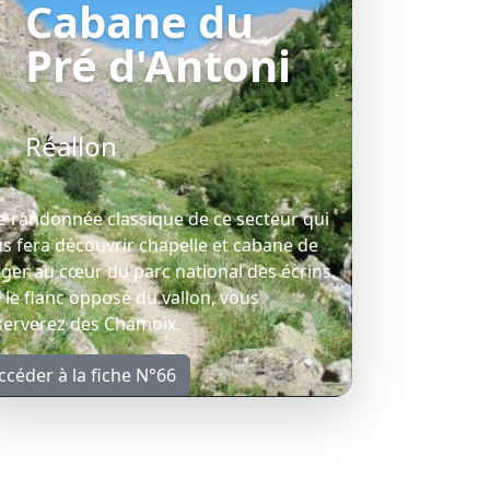
Cabane du
Pré d'Antoni
Réallon
 randonnée classique de ce secteur qui
s fera découvrir chapelle et cabane de
ger au cœur du parc national des écrins.
 le flanc opposé du vallon, vous
erverez des Chamoix.
ccéder à la fiche N°66