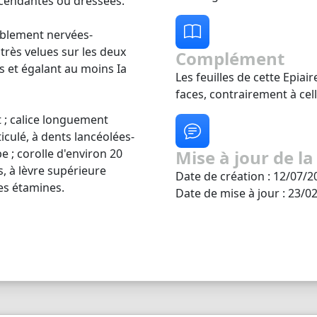
scendantes ou dressées.
aiblement nervées-
 très velues sur les deux
Complément
es et égalant au moins Ia
Les feuilles de cette Epiai
faces, contrairement à cell
t ; calice longuement
iculé, à dents lancéolées-
e ; corolle d'environ 20
Mise à jour de la
s, à lèvre supérieure
Date de création : 12/07/2
es étamines.
Date de mise à jour : 23/0