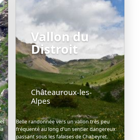
Vallon du
Distroit
Châteauroux-les-
Alpes
el
Belle randonnée vers un vallon très peu
la
fréquenté au long d'un sentier dangereux
passant sous les falaises de Chabeyret.