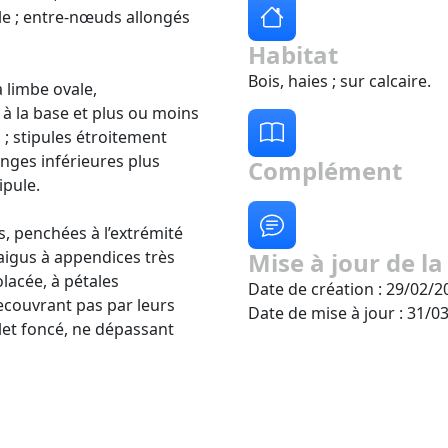
rale ; entre-nœuds allongés
Habitat
Bois, haies ; sur calcaire.
à limbe ovale,
à la base et plus ou moins
; stipules étroitement
nges inférieures plus
Complément
ipule.
es, penchées à l’extrémité
aigus à appendices très
Mise à jour de la
olacée, à pétales
Date de création : 29/02/2
ecouvrant pas par leurs
Date de mise à jour : 31/0
let foncé, ne dépassant