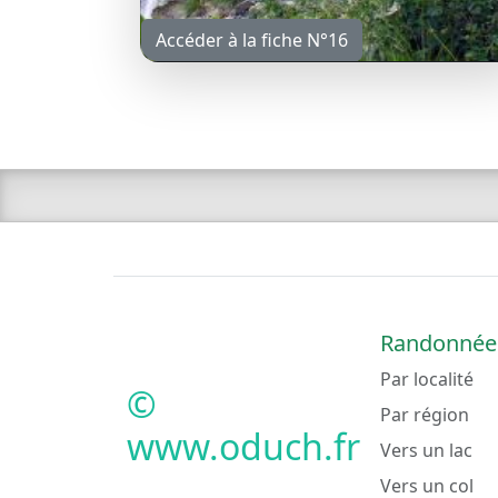
Accéder à la fiche N°16
Randonnée
Par localité
©
Par région
www.oduch.fr
Vers un lac
Vers un col