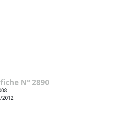
 fiche N° 2890
008
3/2012