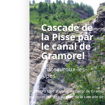
Cascade de
la Pisse par
le canal de
Gramorel
Châteauroux-les-
Alpes
Parcours tout au long du canal de Gramor
qui vous ménera au pied de la cascade de 
Pisse.