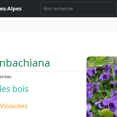
es-Alpes
enbachiana
Boreau
des bois
Violacées