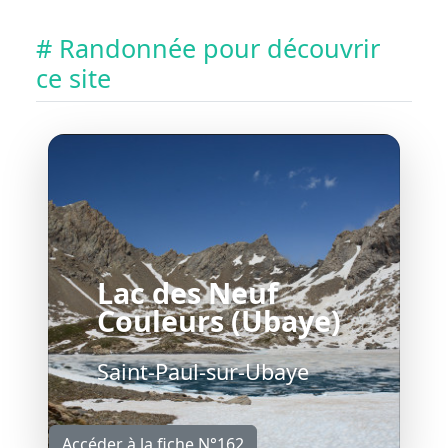
# Randonnée pour découvrir
ce site
Lac des Neuf
Couleurs (Ubaye)
Saint-Paul-sur-Ubaye
Accéder à la fiche N°162