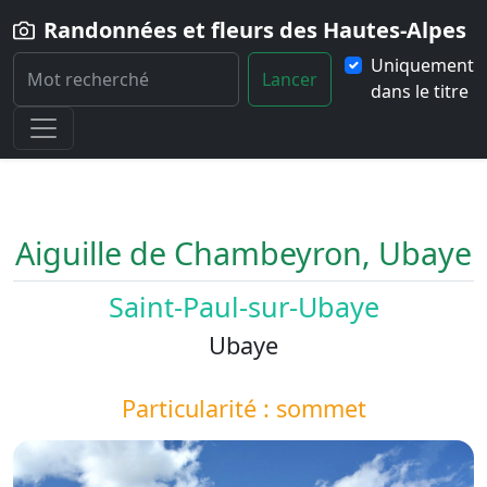
Randonnées et fleurs des Hautes-Alpes
Uniquement
Lancer
dans le titre
Home
Paysage
Aiguille-de-Chambeyron-Ubaye
Aiguille de Chambeyron, Ubaye
Saint-Paul-sur-Ubaye
Ubaye
Particularité : sommet