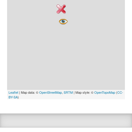
Leaflet
| Map data: ©
OpenStreetMap
,
SRTM
| Map style: ©
OpenTopoMap
(
CC-
BY-SA
)