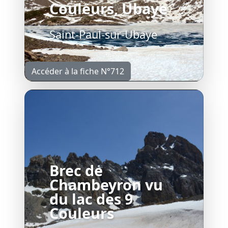
Couleurs, Ubaye
Saint-Paul-sur-Ubaye
Accéder à la fiche N°712
Brec de
Chambeyron vu
du lac des 9
Couleurs