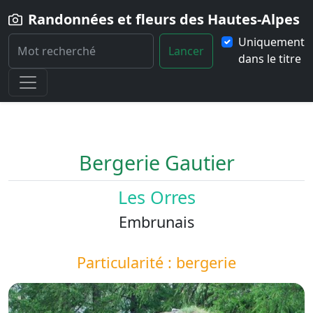
Randonnées et fleurs des Hautes-Alpes
Uniquement
Lancer
dans le titre
Home
Paysage
Bergerie-Gautier
Bergerie Gautier
Les Orres
Embrunais
Particularité : bergerie