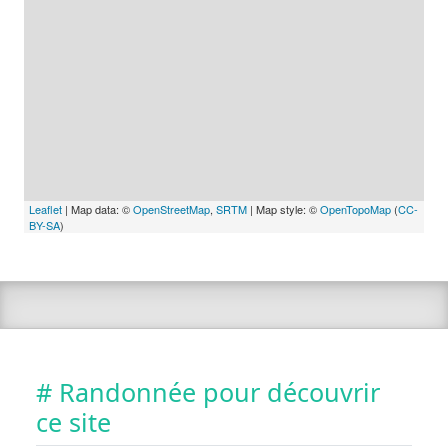
Leaflet
| Map data: ©
OpenStreetMap
,
SRTM
| Map style: ©
OpenTopoMap
(
CC-
BY-SA
)
# Randonnée pour découvrir
ce site