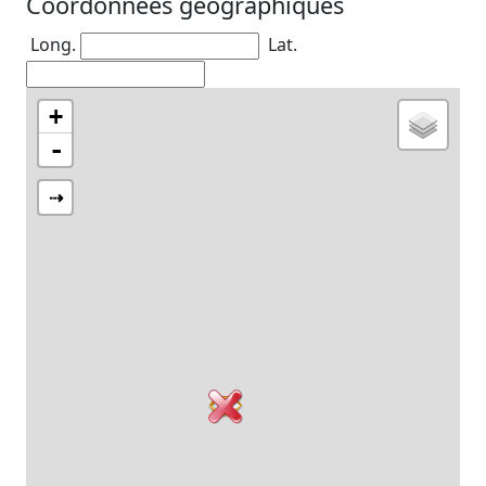
Coordonnées géographiques
Long.
Lat.
+
-
⇢