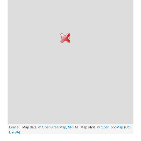
Leaflet
| Map data: ©
OpenStreetMap
,
SRTM
| Map style: ©
OpenTopoMap
(
CC-
BY-SA
)