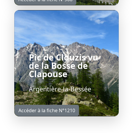
Pic de Clouzis vu
de la Bosse de
Clapouse
Argentière-la-Bessée
Accéder à la fiche N°1210