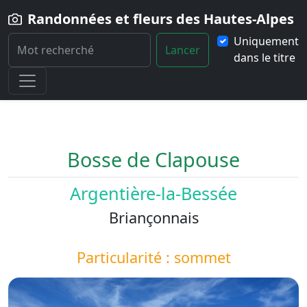
Randonnées et fleurs des Hautes-Alpes
Uniquement
Lancer
dans le titre
Home
Paysage
Bosse-de-Clapouse
Bosse de Clapouse
Argentière-la-Bessée
Briançonnais
Particularité : sommet