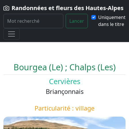
Randonnées et fleurs des Hautes-Alpes
Uniquement
Lancer
dans le titre
Home
Paysage
Bourgea-Le-Chalps-Les
Bourgea (Le) ; Chalps (Les)
Cervières
Briançonnais
Particularité : village