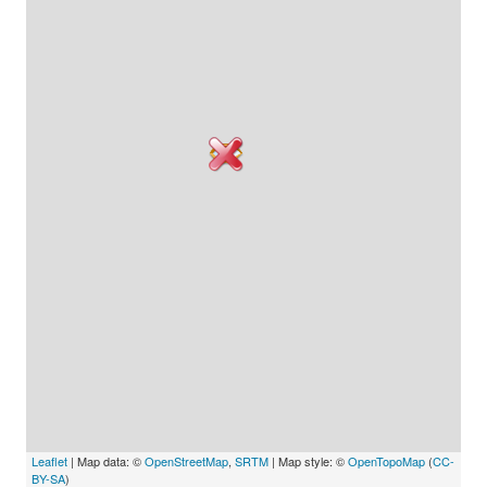
Leaflet
| Map data: ©
OpenStreetMap
,
SRTM
| Map style: ©
OpenTopoMap
(
CC-
BY-SA
)