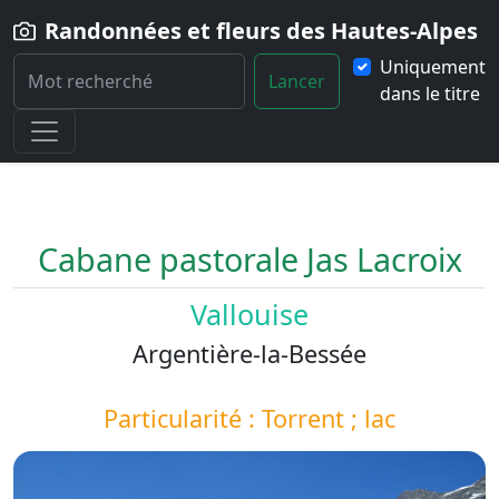
Randonnées et fleurs des Hautes-Alpes
Uniquement
Lancer
dans le titre
Home
Paysage
Cabane-pastorale-Jas-Lacroix
Cabane pastorale Jas Lacroix
Vallouise
Argentière-la-Bessée
Particularité : Torrent ; lac