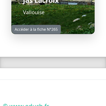
Jas Lacroix
Vallouise
Accéder à la fiche N°265
© www.oduch.fr