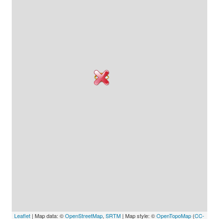
Leaflet
| Map data: ©
OpenStreetMap
,
SRTM
| Map style: ©
OpenTopoMap
(
CC-