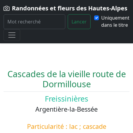
Randonnées et fleurs des Hautes-Alpes
Uniquement
Lancer
dans le titre
Home
Paysage
Cascades-de-la-vieille-route-de-Dormillouse
Cascades de la vieille route de
Dormillouse
Freissinières
Argentière-la-Bessée
Particularité : lac ; cascade