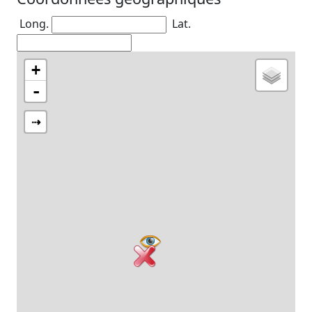
Long.
Lat.
+
-
⇢