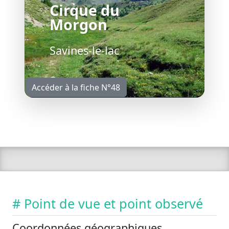
Cirque du
Morgon
Savines-le-lac
Accéder à la fiche N°48
# Point de vue et point observé
Coordonnées géographiques