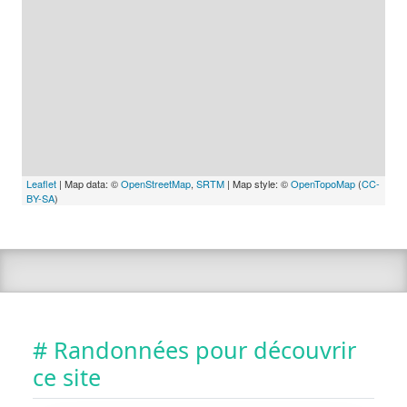
Leaflet
| Map data: ©
OpenStreetMap
,
SRTM
| Map style: ©
OpenTopoMap
(
CC-
BY-SA
)
# Randonnées pour découvrir
ce site