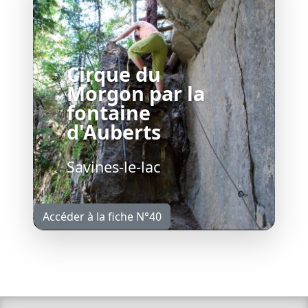
Cirque du
Morgon par la
fontaine
d'Auberts
Savines-le-lac
Accéder à la fiche N°40