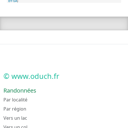
BY-SA
)
© www.oduch.fr
Randonnées
Par localité
Par région
Vers un lac
Vers un col