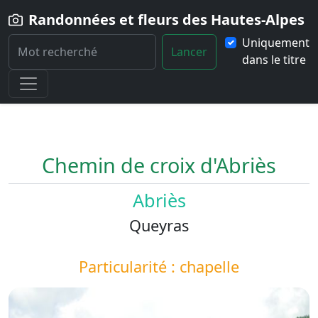
Randonnées et fleurs des Hautes-Alpes
Uniquement
Lancer
dans le titre
Home
Paysage
Chemin-de-croix-d-Abries
Chemin de croix d'Abriès
Abriès
Queyras
Particularité : chapelle