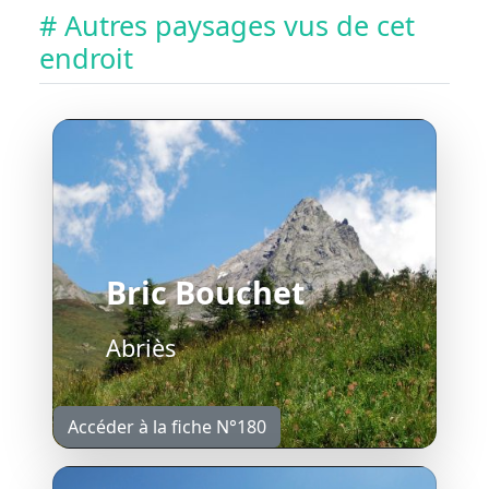
# Autres paysages vus de cet
endroit
Bric Bouchet
Abriès
Accéder à la fiche N°180