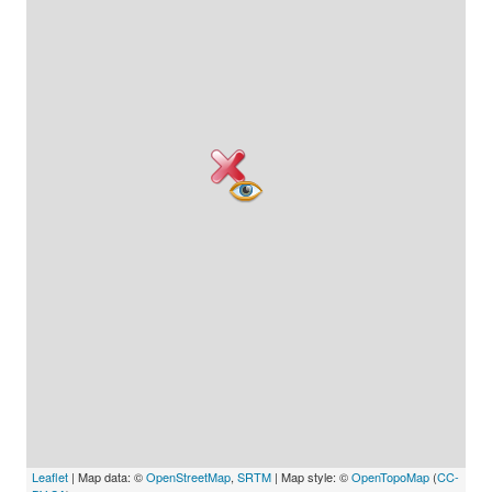
Leaflet
| Map data: ©
OpenStreetMap
,
SRTM
| Map style: ©
OpenTopoMap
(
CC-