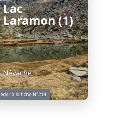
Lac
Laramon (1)
Névache
éder à la fiche N°214