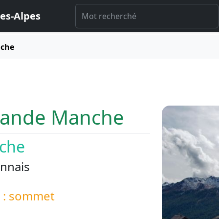
es-Alpes
nche
Grande Manche
che
nnais
é : sommet