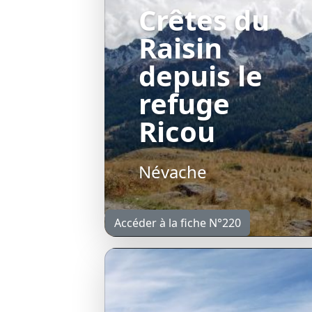
Crêtes du
Raisin
depuis le
refuge
Ricou
Névache
Accéder à la fiche N°220