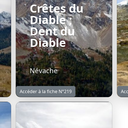
Crêtes du
Diable ;
Dent du
Diable
Névache
Accéder à la fiche N°219
Acc