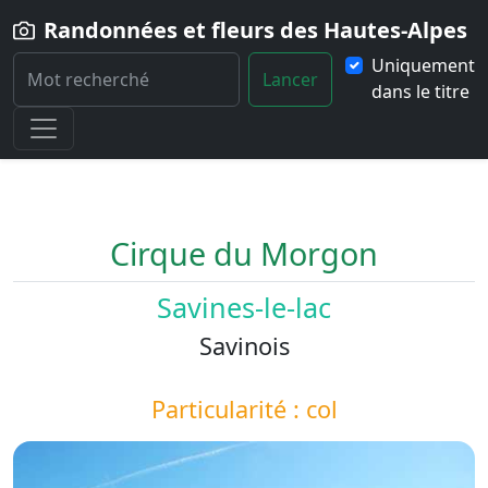
Randonnées et fleurs des Hautes-Alpes
Uniquement
Lancer
dans le titre
Home
Paysage
Cirque-du-Morgon
Cirque du Morgon
Savines-le-lac
Savinois
Particularité : col