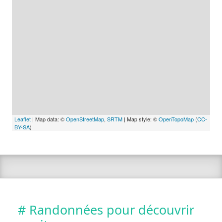
Leaflet
| Map data: ©
OpenStreetMap
,
SRTM
| Map style: ©
OpenTopoMap
(
CC-
BY-SA
)
# Randonnées pour découvrir