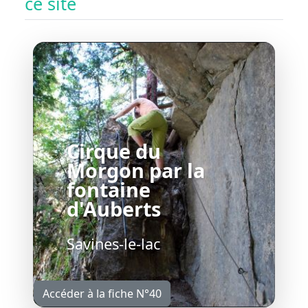
ce site
Cirque du
Morgon par la
fontaine
d'Auberts
Savines-le-lac
Accéder à la fiche N°40