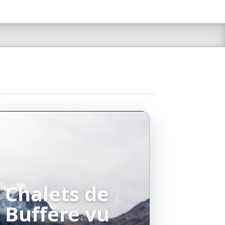
Chalets de
Buffère vu