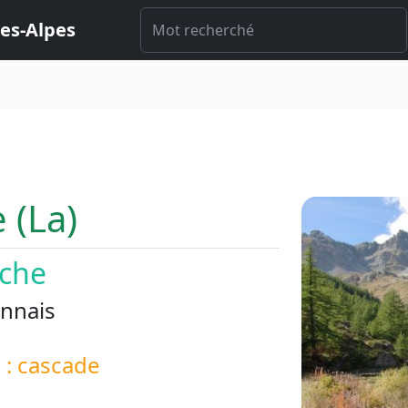
es-Alpes
 (La)
che
nnais
é : cascade