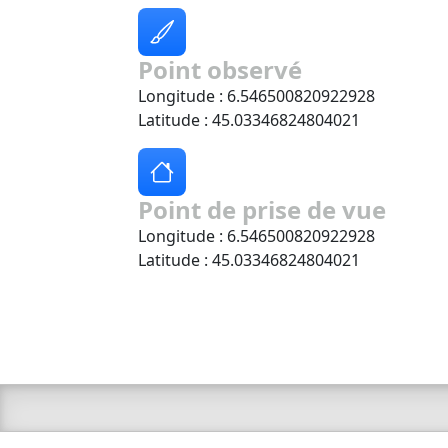
Point observé
Longitude : 6.546500820922928
Latitude : 45.03346824804021
Point de prise de vue
Longitude : 6.546500820922928
Latitude : 45.03346824804021