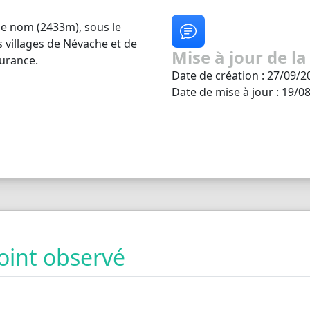
me nom (2433m), sous le
s villages de Névache et de
Mise à jour de la
Durance.
Date de création : 27/09/2
Date de mise à jour : 19/0
oint observé