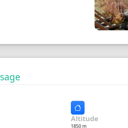
ysage
Altitude
1850 m