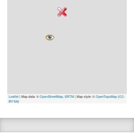
Leaflet
| Map data: ©
OpenStreetMap
,
SRTM
| Map style: ©
OpenTopoMap
(
CC-
BY-SA
)