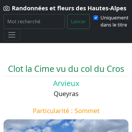
Randonnées et fleurs des Hautes-Alpes
Uniquement
Lancer
dans le titre
Home
Paysage
Clot-la-Cime-vu-du-col-du-Cros
Clot la Cime vu du col du Cros
Arvieux
Queyras
Particularité : Sommet