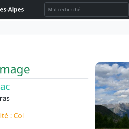
es-Alpes
omage
lac
ras
ité : Col