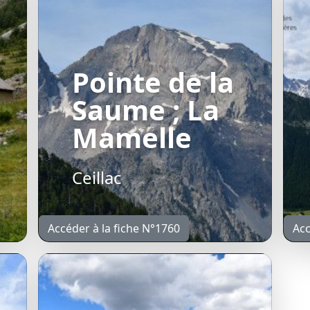
Pointe de la
Saume ; La
Mamelle
Ceillac
Accéder à la fiche N°1760
Acc