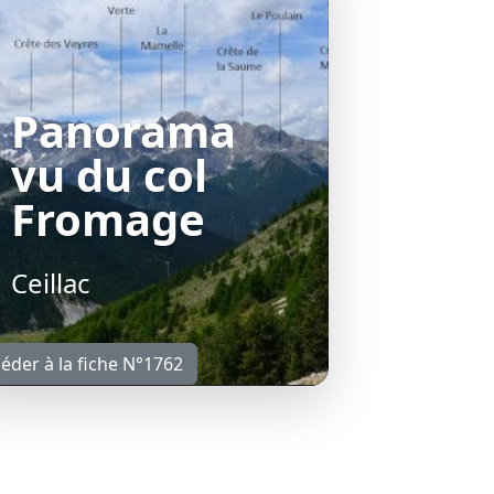
Panorama
vu du col
Fromage
Ceillac
éder à la fiche N°1762