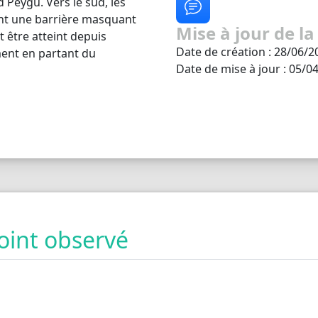
 Peygu. Vers le sud, les
ent une barrière masquant
Mise à jour de la
 être atteint depuis
Date de création : 28/06/2
ent en partant du
Date de mise à jour : 05/0
oint observé