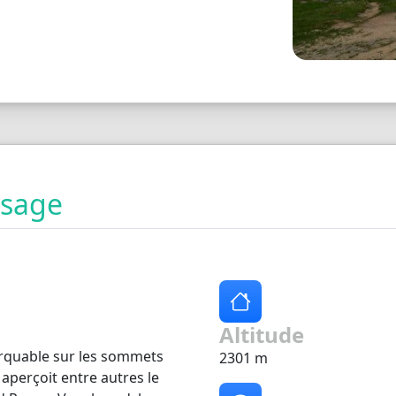
ysage
Altitude
rquable sur les sommets
2301 m
aperçoit entre autres le